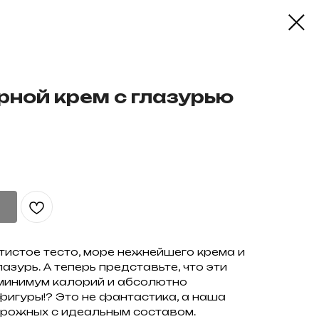
рной крем с глазурью
отистое тесто, море нежнейшего крема и
зурь. А теперь представьте, что эти
минимум калорий и абсолютно
игуры!? Это не фантастика, а наша
ирожных с идеальным составом.