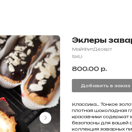
Эклеры зава
МайФитДесерт
SKU:
800.00
р.
Добавить в заказ
Классика... Тонкое зол
плотная шоколадная гла
красавчики содержат 
безопасны для вашей ф
коллекция заварных п