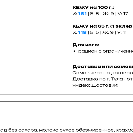
КБЖУ на 100 г.:
К:
181
| Б: 8 | Ж: 9 | У: 17
КБЖУ на 65 г. (1 эклер
К:
118
| Б: 5 | Ж: 9 | У: 11
Для кого:
рацион с ограничен
Доставка или самов
Самовывоз по договор
Доставка по г. Тула - 
Яндекс.Доставки)
ад без сахара, молоко сухое обезжиренное, крахм