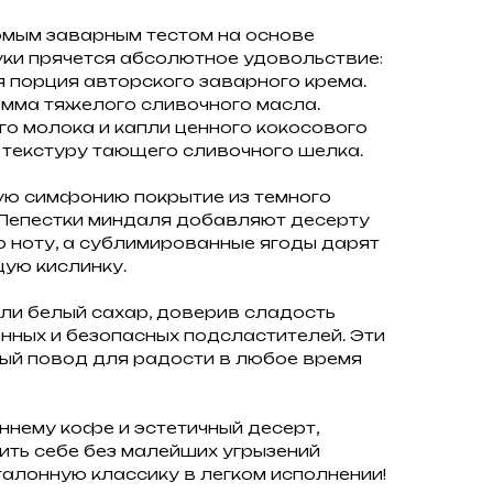
омым заварным тестом на основе
ки прячется абсолютное удовольствие:
 порция авторского заварного крема.
амма тяжелого сливочного масла.
о молока и капли ценного кокосового
текстуру тающего сливочного шелка.
ую симфонию покрытие из темного
 Лепестки миндаля добавляют десерту
 ноту, а сублимированные ягоды дарят
ю кислинку.
ли белый сахар, доверив сладость
нных и безопасных подсластителей. Эти
ый повод для радости в любое время
ннему кофе и эстетичный десерт,
ть себе без малейших угрызений
талонную классику в легком исполнении!