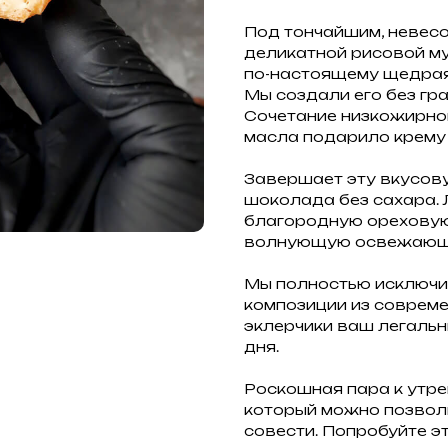
Под тончайшим, невес
деликатной рисовой му
по-настоящему щедрая
Мы создали его без гр
Сочетание низкожирног
масла подарило крему 
Завершает эту вкусов
шоколада без сахара.
благородную ореховую
волнующую освежающу
Мы полностью исключи
композиции из совреме
эклерчики ваш легальн
дня.
Роскошная пара к утре
который можно позволи
совести. Попробуйте э