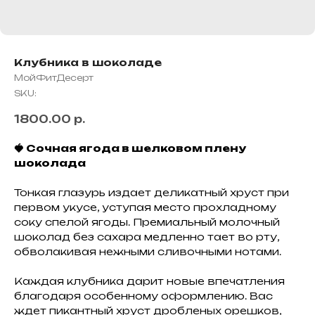
Клубника в шоколаде
МойФитДесерт
SKU:
1800.00
р.
🍓 Сочная ягода в шелковом плену
шоколада
Тонкая глазурь издает деликатный хруст при
первом укусе, уступая место прохладному
соку спелой ягоды. Премиальный молочный
шоколад без сахара медленно тает во рту,
обволакивая нежными сливочными нотами.
Каждая клубника дарит новые впечатления
благодаря особенному оформлению. Вас
ждет пикантный хруст дробленых орешков,