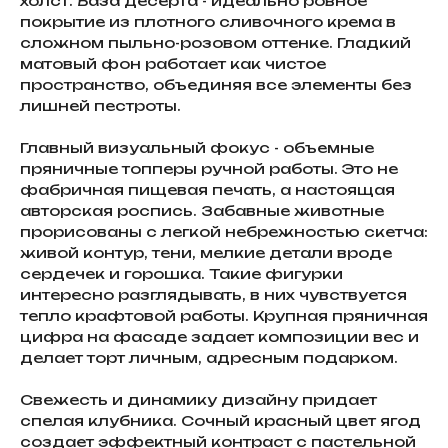
холст. База десерта - идеально ровное
покрытие из плотного сливочного крема в
сложном пыльно-розовом оттенке. Гладкий
матовый фон работает как чистое
пространство, объединяя все элементы без
лишней пестроты.
Главный визуальный фокус - объемные
пряничные топперы ручной работы. Это не
фабричная пищевая печать, а настоящая
авторская роспись. Забавные животные
прорисованы с легкой небрежностью скетча:
живой контур, тени, мелкие детали вроде
сердечек и горошка. Такие фигурки
интересно разглядывать, в них чувствуется
тепло крафтовой работы. Крупная пряничная
цифра на фасаде задает композиции вес и
делает торт личным, адресным подарком.
Свежесть и динамику дизайну придает
спелая клубника. Сочный красный цвет ягод
создает эффектный контраст с пастельной