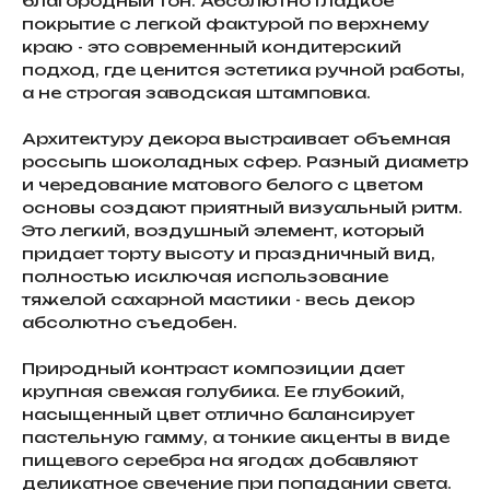
благородный тон. Абсолютно гладкое
покрытие с легкой фактурой по верхнему
краю - это современный кондитерский
подход, где ценится эстетика ручной работы,
а не строгая заводская штамповка.
Архитектуру декора выстраивает объемная
россыпь шоколадных сфер. Разный диаметр
и чередование матового белого с цветом
основы создают приятный визуальный ритм.
Это легкий, воздушный элемент, который
придает торту высоту и праздничный вид,
полностью исключая использование
тяжелой сахарной мастики - весь декор
абсолютно съедобен.
Природный контраст композиции дает
крупная свежая голубика. Ее глубокий,
насыщенный цвет отлично балансирует
пастельную гамму, а тонкие акценты в виде
пищевого серебра на ягодах добавляют
деликатное свечение при попадании света.